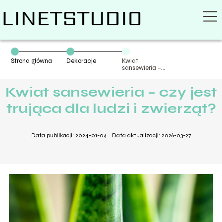
Strona główna
Dekoracje
Kwiat
sansewieria –
czy jest trująca
dla ludzi i
Kwiat sansewieria – czy jest
zwierząt?
trująca dla ludzi i zwierząt?
Data publikacji: 2024-01-04
Data aktualizacji: 2026-03-27