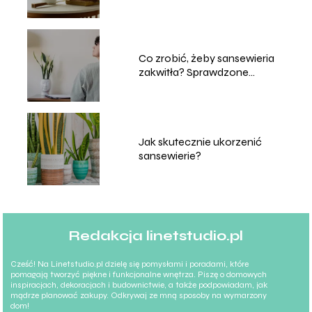
sposób!
Co zrobić, żeby sansewieria
zakwitła? Sprawdzone
sposoby
Jak skutecznie ukorzenić
sansewierie?
Redakcja linetstudio.pl
Cześć! Na Linetstudio.pl dzielę się pomysłami i poradami, które
pomagają tworzyć piękne i funkcjonalne wnętrza. Piszę o domowych
inspiracjach, dekoracjach i budownictwie, a także podpowiadam, jak
mądrze planować zakupy. Odkrywaj ze mną sposoby na wymarzony
dom!