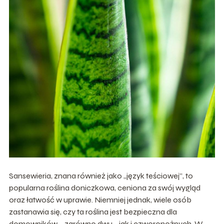
Sansewieria, znana również jako „język teściowej”, to
popularna roślina doniczkowa, ceniona za swój wygląd
oraz łatwość w uprawie. Niemniej jednak, wiele osób
zastanawia się, czy ta roślina jest bezpieczna dla
domowników – zarówno dwu-, jak i czworonożnych. W